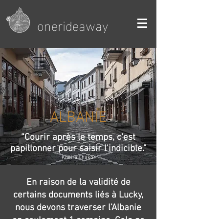
onerideaway
ALBANIE
“Courir après le temps, c'est
papillonner pour saisir l'indicible.”
Kheira Chak
or
En raison de la validité de
certains documents liés à Lucky,
nous devons traverser l’Albanie