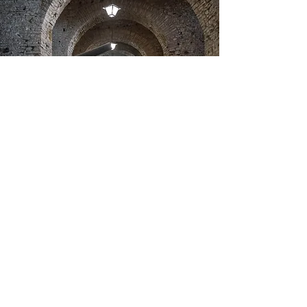
Gjirokastër
Gjirokastër se trouve dans la vallée du