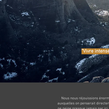
"Vivre intens
Nous nous réjouissions énorm
auxquelles on penserait directe
ne neige presque jamais par ici.