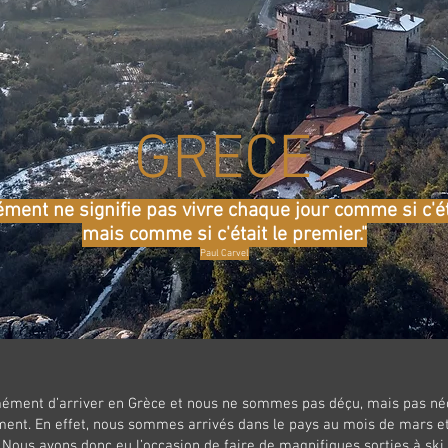
GRECE
ément ne signifie pas vivre chaque jour comme si c'éta
mais comme si c'était le premier."
Paul Carvel
ément d’arriver en Grèce et nous ne sommes pas déçu, mais pas né
ment. En effet, nous sommes arrivés dans le pays au mois de mars et
 Nous avons donc eu l’occasion de faire de magnifiques sorties à ski t