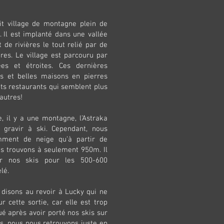
it village de montagne plein de
 Il est implanté dans une vallée
de rivières le tout relié par de
es. Le village est parcouru par
ées et étroites. Ces dernières
es et belles maisons en pierres
its restaurants qui semblent plus
autres!
, il y a une montagne, l’Astraka
 gravir à ski. Cependant, nous
amment de neige qu’à partir de
s trouvons à seulement 950m. Il
r nos skis pour les 500-600
elé.
disons au revoir à Lucky qui ne
cette sortie, car elle est trop
gué après avoir porté nos skis sur
s, nous nous retrouvons juste en