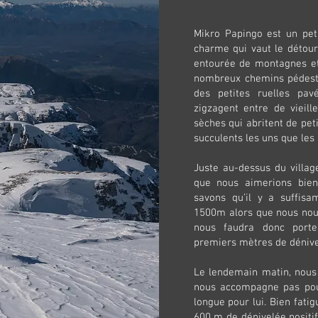
Mikro Papingo est un pet
charme qui vaut le détour.
entourée de montagnes et 
nombreux chemins pédestr
des petites ruelles pav
zigzagent entre de vieill
sèches qui abritent de pet
succulents les uns que les 
Juste au-dessus du village
que nous aimerions bien
savons qu’il y a suffis
1500m alors que nous nou
nous faudra donc porte
premiers mètres de déniv
Le lendemain matin, nous 
nous accompagne pas pour 
longue pour lui. Bien fati
600 m de dénivelée positif