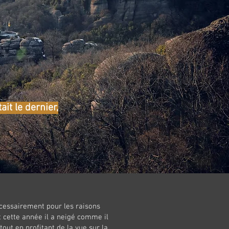
it le dernier,
cessairement pour les raisons
 cette année il a neigé comme il
out en profitant de la vue sur la