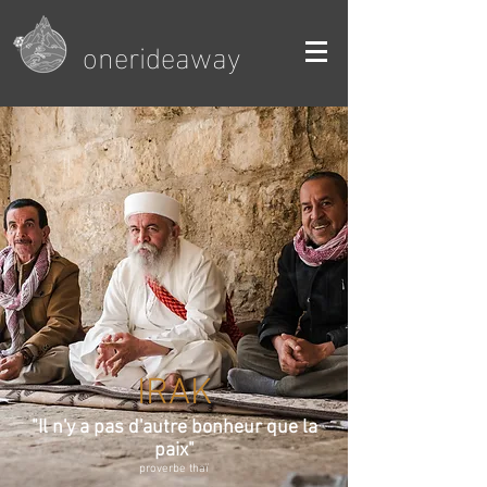
onerideaway
IRAK
"Il n'y a pas d'autre bonheur que la
paix"
proverbe thaï